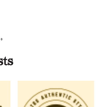
0
sts